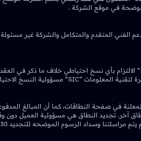
لموضحة في موقع الشركة .
ة لتقنية المعلومات “SIC” خدمة الدعم الفني المتقدم والمتكامل وال
لا يقع علي عاتق شركة فكرة لتقنية المعلومات “SIC” الالتزام بأي نسخ احتيا
سؤولية النسخ الاحتياطي للعملاء.
علنة في صفحة النطاقات، كما أن المبالغ المدفوعة
بنطاق آخر. تجديد النطاق هي مسؤولية العميل دون و