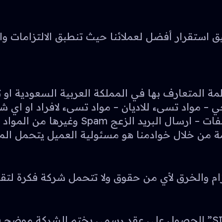
يق استقرار أفضل لعملائنا حيث تنطبق الالتزامات 
مة المتعارف بها في المملكة العربية السعودية او ت
احي – مواد تسىء للاديان – مواد تسىء لافراد او ا
برامج التجسس وأي فيروسات – مواقع لتخزي
من خلال خوادمنا هو مسئولية العميل يتحمل المسا
رق لأي من حقوق ولا تتحمل شركة فكرة لتقنية المعلومات “IC
على كل عميل لـ ىشركة فكرة لتقنية المعلومات “SIC” الحصول علي عقد رس