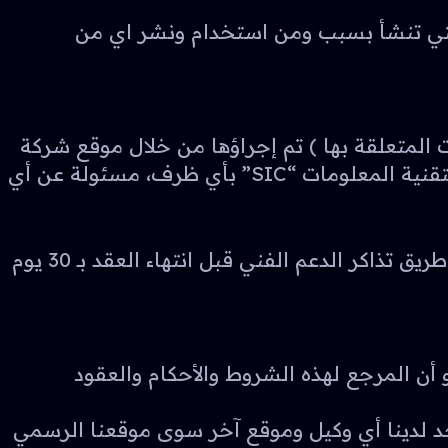
سائر والدعاوى التي تنشأ بسبب ومن استخدام ونشر اي من
 وأي من النفقات المتعلقة بها ) تم إجراؤها من خلال موقع شركة
فكرة لتقنية المعلومات “SIC”، كما أنها لن تضمن المقدرة المالية لمستخدميه، ولن تكون شركة فكرة لتقنية المعلومات “SIC” بأي ظرف، مسئولة عن أي
في حالة رغبة العميل بإلغاء العقد فلا بد منه مراسلة شركة فكرة لتقنية المعلومات “SIC” بريدياً او عن طريق تذاكر الدعم الفني قبل انتهاء العقد بـ 30 يوم
أن المرجع لهذه الشروط والأحكام والعقود
 المعلومات “SIC” هي شركة سعودي مسجلة بسجل تجاري رقم 1128131467 ولا يوجد لدينا أي وكيل وموقع آخر سوى موقعنا الرسمي