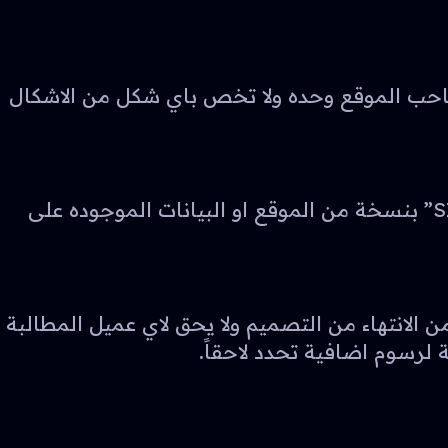
احب الموقع وحده ولا تخص باي شكل من الاشكال
في حالة انتهاء مدة التعاقد ولم يتم التجديد لا يحق للعميل ان يطالب شركة فكرة لتقنية المعلومات “SIC” بنسخة من الموقع او البيانات الموجوده على
ة فكرة لتقنية المعلومات “SIC” طلب التعديل على التصميم خلال مده اقصاها 15 يوم من الانتهاء من التصميم ولا يحق لاي عميل المطالبة